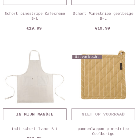
Schort pinestripe Cafecreme
Schort Pinestripe geelbeige
B-L
B-L
€19,99
€19,99
Uitverkocht
IN MIJN MANDJE
NIET OP VOORRAAD
Indi schort Ivoor B-L
pannenlappen pinestripe
Geelberige