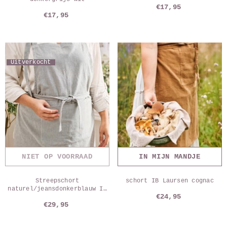
€17,95
€17,95
Uitverkocht
NIET OP VOORRAAD
IN MIJN MANDJE
Streepschort
schort IB Laursen cognac
naturel/jeansdonkerblauw IB
€24,95
Laursen
€29,95