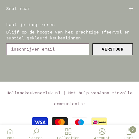
Snel naar
Laat je inspireren
Blijf op de hoogte van het prachtige sfeervol en
subtiel gekleurd keukenlinnen
VERSTUUR
Hollandkeukengeluk.nl | Met hulp van
Jona zinvolle
communicatie
Betaalmethoden
0
0
Home
Search
Collection
Account
Cart