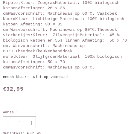
Ripple:Kleur: ZeegrasMateriaal: 100% biologisch
katoenAfmetingen: 26 x 26
cmWasvoorschrift: Machinewas op 60°C. Vaatdoek
NoordKleur: Lichtbeige Materiaal: 100% biologisch
katoen Afmeting: 30 × 35
cm Wasvoorschrift: Machinewas op 60°C.Theedoek
vierkantjes:Kleur: ZilvergrijsMateriaal: 45 %
biologisch katoen en 55% linnen Afmeting: 50 x 70
cm. Wasvoorschrift: Machinewas op
60°C.Theedoek/keukenhanddoek
wafelKleur: OlijfgroenMateriaal: 100% biologisch
katoenAfmetingen: 50 x 70
cmWasvoorschrift: Machinewas op 60°C.
Beschikbaar:
Niet op voorraad
€32,95
Aantal:
Verlaag
Vergroot
aantal
aantal
€32,95
Subtotaal: