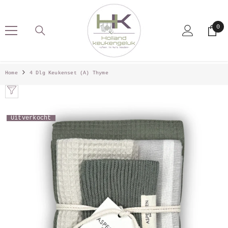
SKIP TO CONTENT
0
0
pro
Home
4 Dlg Keukenset (A) Thyme
Uitverkocht