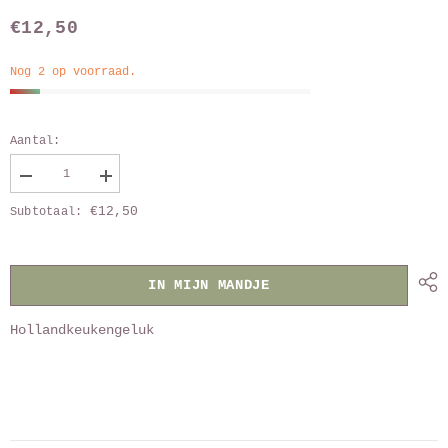
€12,50
Nog 2 op voorraad.
Aantal:
Verlaag
Vergroot
aantal
aantal
€12,50
Subtotaal:
van
van
Beker
Beker
IB
IB
Laursen
Laursen
IN MIJN MANDJE
Hollandkeukengeluk