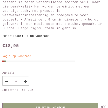
bestand is tegen verschillende soorten vuil, maar
die gemakkelijk kan worden gereinigd met een
vochtige doek. Het product is
vaatwasmachinebestendig en goedgekeurd voor
voedsel. • Afmetingen: 9 cm in diameter. • Wordt
geleverd in een mooie doos met 4 stuks. gemaakt in
Europa. Langdurig/duurzaam in gebruik.
Beschikbaar:
1 Op voorraad
€18,95
Nog 1 op voorraad.
Aantal:
Verlaag
Vergroot
aantal
aantal
€18,95
Subtotaal:
van
van
Berkenhouten
Berkenhouten
onderzetters
onderzetters
rose
rose
flower
flower
IN MIJN MANDJE