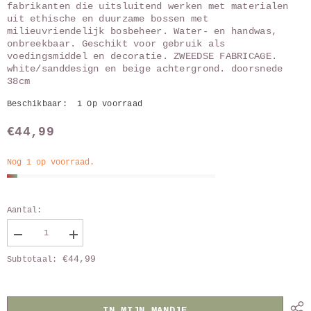
fabrikanten die uitsluitend werken met materialen
uit ethische en duurzame bossen met
milieuvriendelijk bosbeheer. Water- en handwas,
onbreekbaar. Geschikt voor gebruik als
voedingsmiddel en decoratie. ZWEEDSE FABRICAGE.
white/sanddesign en beige achtergrond. doorsnede
38cm
Beschikbaar:
1 Op voorraad
€44,99
Nog 1 op voorraad.
Aantal:
Verlaag
Vergroot
aantal
aantal
€44,99
Subtotaal:
van
van
Dienblad(LCB)
Dienblad(LCB)
white
white
38cm
38cm
IN MIJN MANDJE