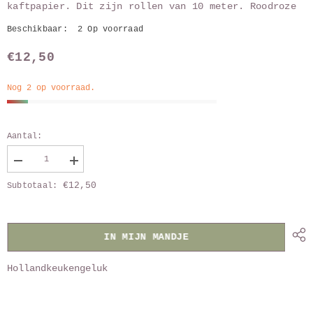
kaftpapier. Dit zijn rollen van 10 meter. Roodroze
Beschikbaar:
2 Op voorraad
€12,50
Nog 2 op voorraad.
Aantal:
Verlaag
Vergroot
aantal
aantal
€12,50
Subtotaal:
van
van
Inpakpapier
Inpakpapier
luxe
luxe
rood
rood
kerst
kerst
IN MIJN MANDJE
Hollandkeukengeluk