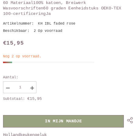
60 Materiaal100% katoen, Breiwerk
Wasvoorschriften60 graden Eenheidstuks OEKO-TEX
100-certificeringJa
Artikelnummer:
KH IBL faded rose
Beschikbaar:
2 Op voorraad
€15,95
Nog 2 op voorraad.
Aantal:
Verlaag
Vergroot
aantal
aantal
€15,95
Subtotaal:
van
van
keukenhanddoek
keukenhanddoek
IBL
IBL
Faded
Faded
rose
rose
IN MIJN MANDJE
Hollandkeukengeluk