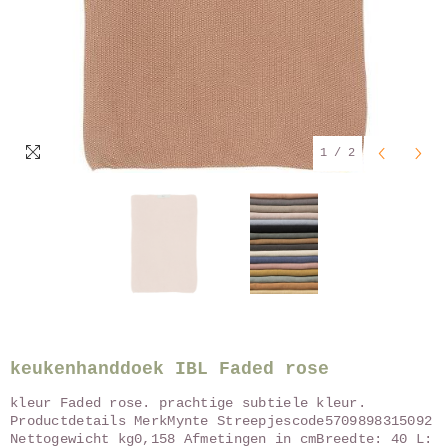
1
/
2
keukenhanddoek IBL Faded rose
kleur Faded rose. prachtige subtiele kleur.
Productdetails MerkMynte Streepjescode5709898315092
Nettogewicht kg0,158 Afmetingen in cmBreedte: 40 L: