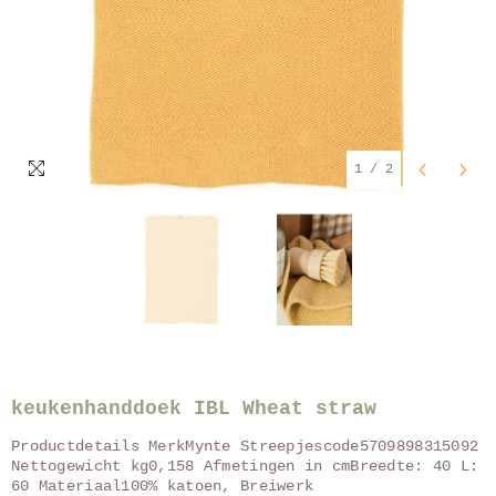
1
/
2
keukenhanddoek IBL Wheat straw
Productdetails MerkMynte Streepjescode5709898315092
Nettogewicht kg0,158 Afmetingen in cmBreedte: 40 L:
60 Materiaal100% katoen, Breiwerk