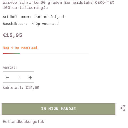
Wasvoorschriften60 graden Eenheidstuks OEKO-TEX
100-certificeringJa
Artikelnummer:
KH IBL felgeel
Beschikbaar:
4 Op voorraad
€15,95
Nog 4 op voorraad.
Aantal:
Verlaag
Vergroot
aantal
aantal
€15,95
Subtotaal:
van
van
keukenhanddoek
keukenhanddoek
IBL
IBL
Wheat
Wheat
straw
straw
IN MIJN MANDJE
Hollandkeukengeluk