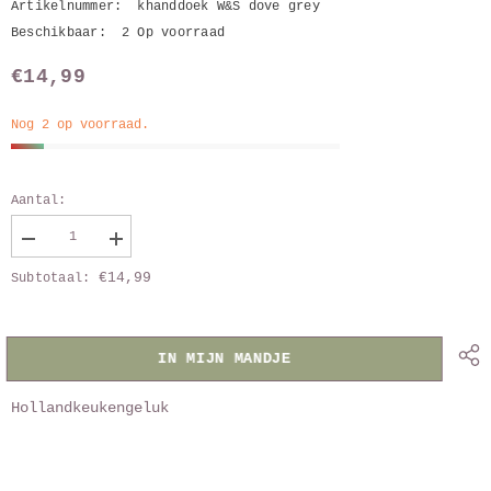
Artikelnummer:
khanddoek W&S dove grey
Beschikbaar:
2 Op voorraad
€14,99
Nog 2 op voorraad.
Aantal:
Verlaag
Vergroot
aantal
aantal
€14,99
Subtotaal:
van
van
Keukenhanddoek
Keukenhanddoek
W&amp;S
W&amp;S
Dove
Dove
grey
grey
IN MIJN MANDJE
Hollandkeukengeluk