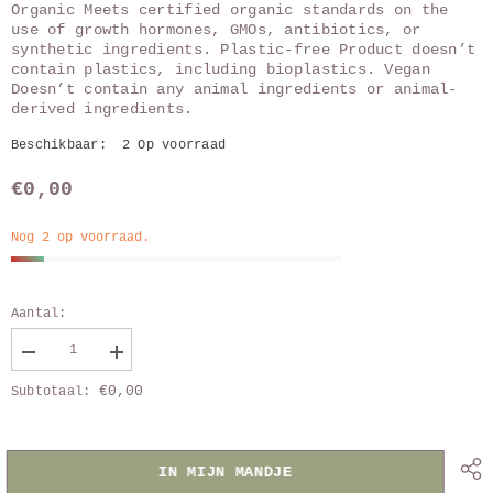
Organic Meets certified organic standards on the
use of growth hormones, GMOs, antibiotics, or
synthetic ingredients. Plastic-free Product doesn’t
contain plastics, including bioplastics. Vegan
Doesn’t contain any animal ingredients or animal-
derived ingredients.
Beschikbaar:
2 Op voorraad
€0,00
Nog 2 op voorraad.
Aantal:
Verlaag
Vergroot
aantal
aantal
€0,00
Subtotaal:
van
van
keukenset
keukenset
3
3
dlg
dlg
zand
zand
IN MIJN MANDJE
(WaS)
(WaS)