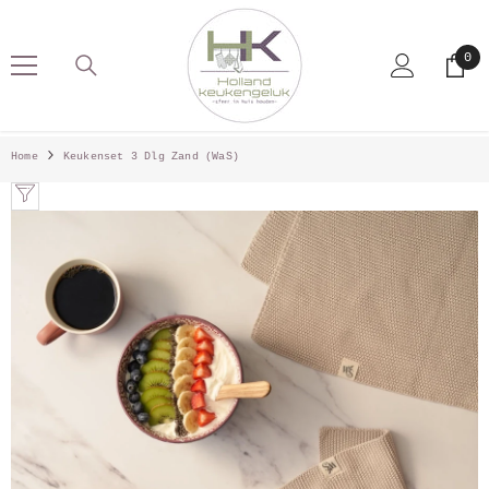
SKIP TO CONTENT
0
0
pro
Home
Keukenset 3 Dlg Zand (WaS)