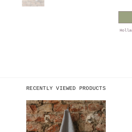
linn
thee
uni
kleu
(LS)
Holla
RECENTLY VIEWED PRODUCTS