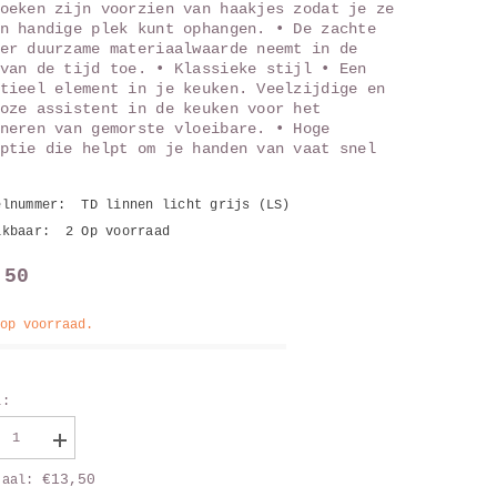
oeken zijn voorzien van haakjes zodat je ze
n handige plek kunt ophangen. • De zachte
er duurzame materiaalwaarde neemt in de
van de tijd toe. • Klassieke stijl • Een
tieel element in je keuken. Veelzijdige en
oze assistent in de keuken voor het
neren van gemorste vloeibare. • Hoge
ptie die helpt om je handen van vaat snel
elnummer:
TD linnen licht grijs (LS)
ikbaar:
2 Op voorraad
,50
 op voorraad.
l:
aag
Vergroot
al
aantal
€13,50
taal:
van