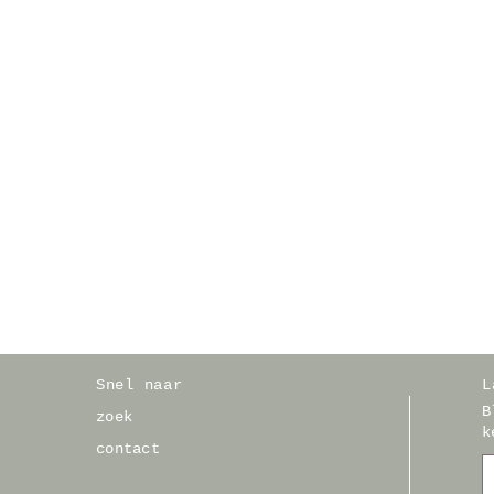
Snel naar
L
B
zoek
k
contact