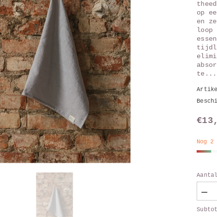
theed
op ee
en ze
loop 
essen
tijdl
elimi
absor
te...
Artik
Besch
€13
Nog 2
Aanta
Verl
aant
Subto
van