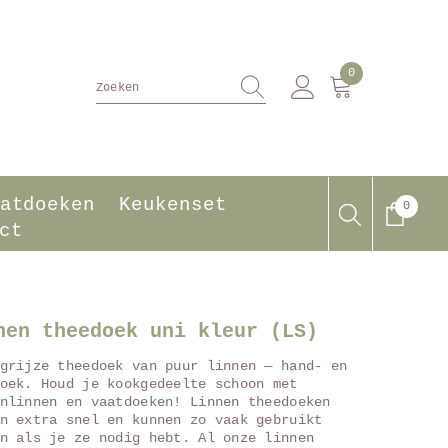
0
0
producten
atdoeken
Keukenset
0
0
produ
ct
nen theedoek uni kleur (LS)
grijze theedoek van puur linnen — hand- en
oek. Houd je kookgedeelte schoon met
nlinnen en vaatdoeken! Linnen theedoeken
n extra snel en kunnen zo vaak gebruikt
n als je ze nodig hebt. Al onze linnen