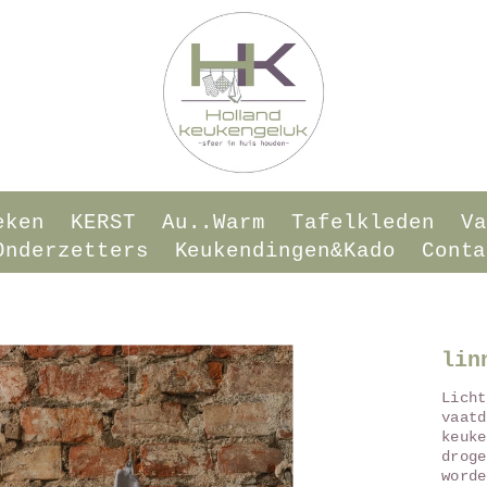
eken
KERST
Au..warm
Tafelkleden
Va
onderzetters
Keukendingen&Kado
Conta
lin
Licht
vaatd
keuke
droge
worde