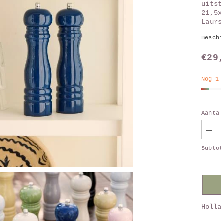
uits
21,5
Laur
Besch
€29
Nog 1
Aanta
Verl
aant
Subto
van
Pep
en
zou
bla
Holla