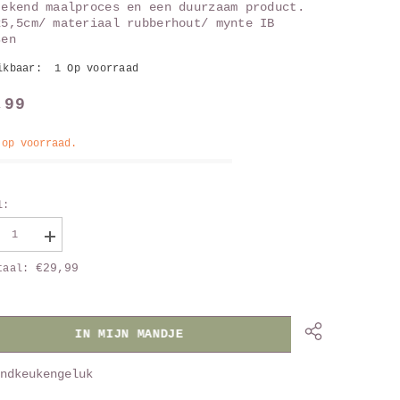
tekend maalproces en een duurzaam product.
x5,5cm/ materiaal rubberhout/ mynte IB
sen
ikbaar:
1 Op voorraad
,99
 op voorraad.
l:
aag
Vergroot
al
aantal
€29,99
taal:
van
er
Peper
en
tmolen
zoutmolen
uw
blauw
IN MIJN MANDJE
ndkeukengeluk