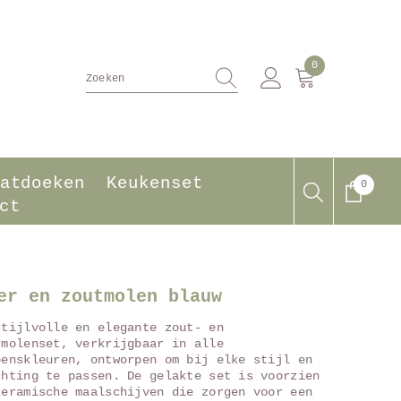
0
0
producten
atdoeken
Keukenset
0
0
produ
ct
er en zoutmolen blauw
stijlvolle en elegante zout- en
rmolenset, verkrijgbaar in alle
oenskleuren, ontworpen om bij elke stijl en
chting te passen. De gelakte set is voorzien
keramische maalschijven die zorgen voor een