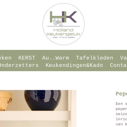
eken
KERST
Au..warm
Tafelkleden
Va
onderzetters
Keukendingen&Kado
Conta
Pep
Een 
pepe
seiz
inri
van 