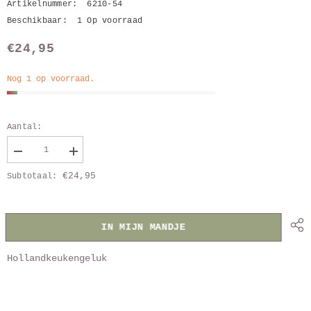
Artikelnummer:
6210-54
Beschikbaar:
1 Op voorraad
€24,95
Nog 1 op voorraad.
Aantal:
Verlaag
Vergroot
aantal
aantal
€24,95
Subtotaal:
van
van
schort
schort
IB
IB
Laursen
Laursen
cognac
cognac
IN MIJN MANDJE
Hollandkeukengeluk