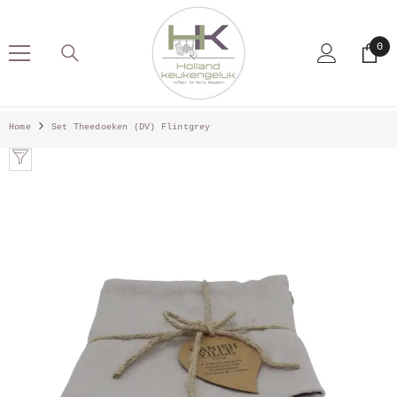
SKIP TO CONTENT
0
0
pro
Home
Set Theedoeken (DV) Flintgrey