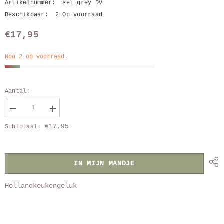
Artikelnummer:
set grey DV
Beschikbaar:
2 Op voorraad
€17,95
Nog 2 op voorraad.
Aantal:
Verlaag
Vergroot
aantal
aantal
€17,95
Subtotaal:
van
van
set
set
theedoeken
theedoeken
(DV)
(DV)
flintgrey
flintgrey
IN MIJN MANDJE
Hollandkeukengeluk