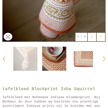
1
/
4
tafelkleed Blockprint Isha Squirrel
Tafelkleed met Boheemse Indiase bloemenprint. Bij
Bonheur du Jour hebben we besloten ons prachtige
assortiment Indiase prints uit te breiden met een