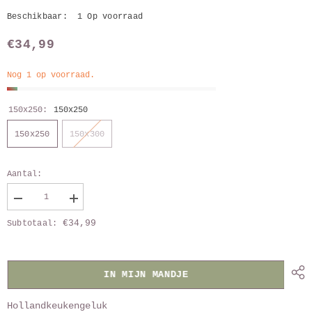
Beschikbaar:
1 Op voorraad
€34,99
Nog 1 op voorraad.
150x250:
150x250
150x250
150x300
Aantal:
Verlaag
Vergroot
aantal
aantal
€34,99
Subtotaal:
van
van
Tafelkleed
Tafelkleed
rose
rose
ruit
ruit
IN MIJN MANDJE
Hollandkeukengeluk