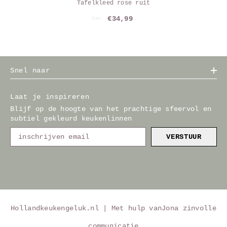
Tafelkleed rose ruit
€34,99
Van
Snel naar
Laat je inspireren
Blijf op de hoogte van het prachtige sfeervol en
subtiel gekleurd keukenlinnen
VERSTUUR
Hollandkeukengeluk.nl | Met hulp van
Jona zinvolle
communicatie