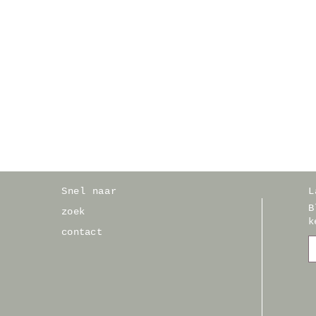
Snel naar
L
B
zoek
k
contact