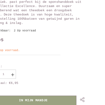
iek. past perfect bij de sponshanddoek uit
llectie Excellence. Duurzaam en super
berend wat een theedoek een droogdoek
. Deze theedoek is van hoge kwaliteit,
stelling 100%katoen van getwijnd garen in
ng & inslag.
ikbaar:
2 Op voorraad
95
 op voorraad.
l:
aag
Vergroot
al
aantal
€6,95
taal:
van
edoek
Theedoek
om
Groom
L
DWL
w
blauw
IN MIJN MANDJE