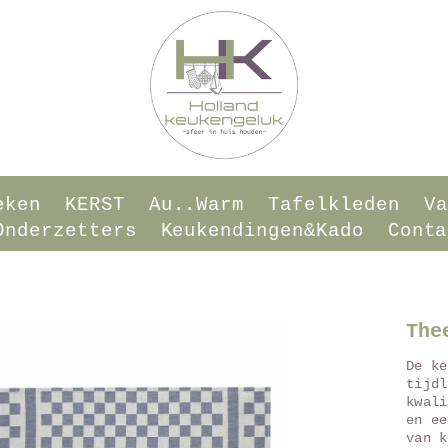
eken
KERST
Au..warm
Tafelkleden
Va
onderzetters
Keukendingen&Kado
Conta
The
De ke
tijdl
kwali
en ee
van k