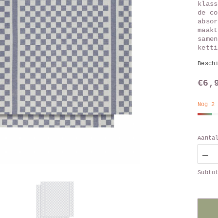
klass
de co
absor
maakt
samen
ketti
Besch
€6,
Nog 2
Aanta
Verl
aant
Subto
van
The
Gro
DW
blau