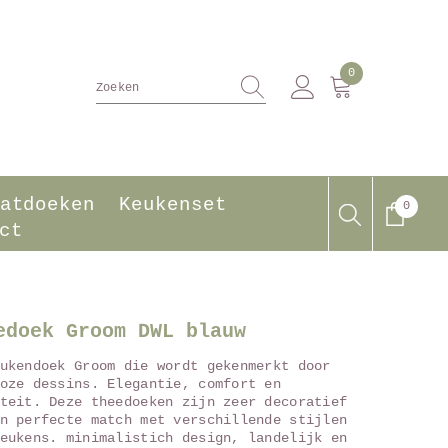
0
0
producten
atdoeken
Keukenset
0
0
produ
ct
edoek Groom DWL blauw
ukendoek Groom die wordt gekenmerkt door
oze dessins. Elegantie, comfort en
teit. Deze theedoeken zijn zeer decoratief
n perfecte match met verschillende stijlen
eukens. minimalistich design, landelijk en