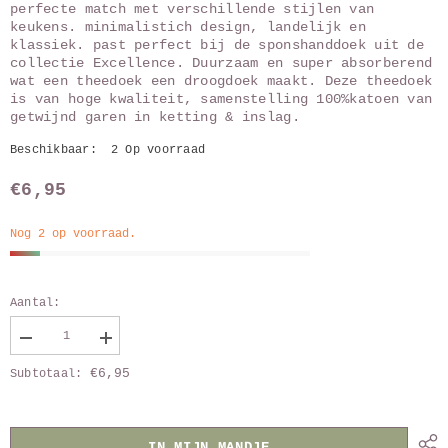
perfecte match met verschillende stijlen van
keukens. minimalistich design, landelijk en
klassiek. past perfect bij de sponshanddoek uit de
collectie Excellence. Duurzaam en super absorberend
wat een theedoek een droogdoek maakt. Deze theedoek
is van hoge kwaliteit, samenstelling 100%katoen van
getwijnd garen in ketting & inslag.
Beschikbaar:
2 Op voorraad
€6,95
Nog 2 op voorraad.
Aantal:
Verlaag
Vergroot
aantal
aantal
€6,95
Subtotaal:
van
van
Theedoek
Theedoek
Groom
Groom
DWL
DWL
geel
geel
IN MIJN MANDJE