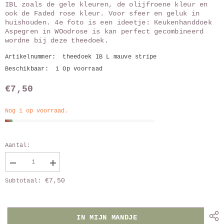
IBL zoals de gele kleuren, de olijfroene kleur en
ook de Faded rose kleur. Voor sfeer en geluk in
huishouden. 4e foto is een ideetje: Keukenhanddoek
Aspegren in WOodrose is kan perfect gecombineerd
wordne bij deze theedoek.
Artikelnummer:
theedoek IB L mauve stripe
Beschikbaar:
1 Op voorraad
€7,50
Nog 1 op voorraad.
Aantal:
Verlaag
Vergroot
aantal
aantal
€7,50
Subtotaal:
van
van
Theedoek
Theedoek
IB
IB
Laursen
Laursen
Malve
Malve
IN MIJN MANDJE
stripe
stripe