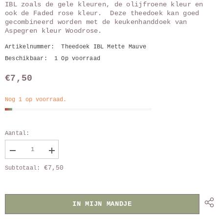
IBL zoals de gele kleuren, de olijfroene kleur en
ook de Faded rose kleur. Deze theedoek kan goed
gecombineerd worden met de keukenhanddoek van
Aspegren kleur Woodrose.
Artikelnummer:
Theedoek IBL Mette Mauve
Beschikbaar:
1 Op voorraad
€7,50
Nog 1 op voorraad.
Aantal:
Verlaag
Vergroot
aantal
aantal
€7,50
Subtotaal:
van
van
Theedoek
Theedoek
IB
IB
Laursen
Laursen
Mette
Mette
IN MIJN MANDJE
Malva
Malva