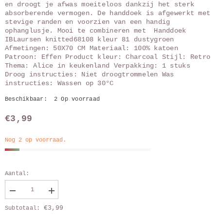
en droogt je afwas moeiteloos dankzij het sterk
absorberende vermogen. De handdoek is afgewerkt met
stevige randen en voorzien van een handig
ophanglusje. Mooi te combineren met Handdoek
IBLaursen knitted68108 kleur 81 dustygroen
Afmetingen: 50X70 CM Materiaal: 100% katoen
Patroon: Effen Product kleur: Charcoal Stijl: Retro
Thema: Alice in keukenland Verpakking: 1 stuks
Droog instructies: Niet droogtrommelen Was
instructies: Wassen op 30°C
Beschikbaar:
2 Op voorraad
€3,99
Nog 2 op voorraad.
Aantal:
Verlaag
Vergroot
aantal
aantal
€3,99
Subtotaal:
van
van
Theedoek
Theedoek