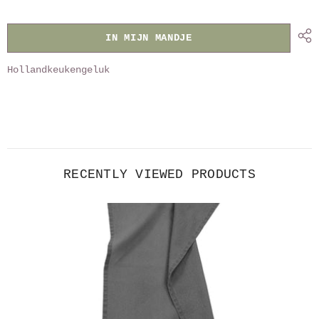
stonewashed
stonewashed
IN MIJN MANDJE
Hollandkeukengeluk
RECENTLY VIEWED PRODUCTS