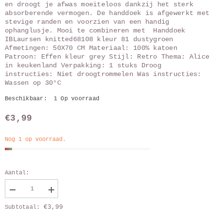
en droogt je afwas moeiteloos dankzij het sterk
absorberende vermogen. De handdoek is afgewerkt met
stevige randen en voorzien van een handig
ophanglusje. Mooi te combineren met Handdoek
IBLaursen knitted68108 kleur 81 dustygroen
Afmetingen: 50X70 CM Materiaal: 100% katoen
Patroon: Effen kleur grey Stijl: Retro Thema: Alice
in keukenland Verpakking: 1 stuks Droog
instructies: Niet droogtrommelen Was instructies:
Wassen op 30°C
Beschikbaar:
1 Op voorraad
€3,99
Nog 1 op voorraad.
Aantal:
Verlaag
Vergroot
aantal
aantal
€3,99
Subtotaal:
van
van
Theedoek
Theedoek