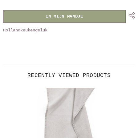
stonewashed
stonewashed
IN MIJN MANDJE
Hollandkeukengeluk
RECENTLY VIEWED PRODUCTS