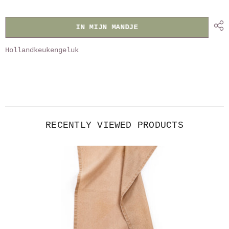
stonewashed
stonewashed
IN MIJN MANDJE
Hollandkeukengeluk
RECENTLY VIEWED PRODUCTS