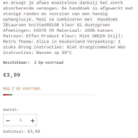
en droogt je afwas moeiteloos dankzij het sterk
absorberende vermogen. De handdoek is afgewerkt met
stevige randen en voorzien van een handig
ophanglusje. Mooi te combineren met Handdoek
IBLaursen knitted68108 kleur 81 dustygroen
Afmetingen: 50X70 CM Materiaal: 100% katoen
Patroon: Effen Product kleur: Mint GREEN Stijl:
Retro Thema: Alice in keukenland Verpakking: 1
stuks Droog instructies: Niet droogtrommelen Was
instructies: Wassen op 30°C
Beschikbaar:
2 Op voorraad
€3,99
Nog 2 op voorraad.
Aantal:
Verlaag
Vergroot
aantal
aantal
€3,99
Subtotaal:
van
van
Theedoek
Theedoek