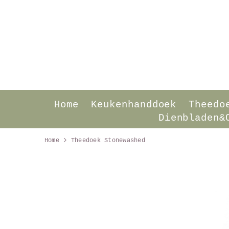
SKIP TO CONTENT
Home
Keukenhanddoek
Theedo
Dienbladen&
Home
Theedoek Stonewashed