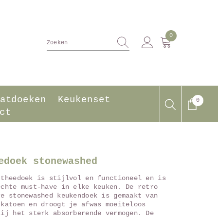
0
0
producten
atdoeken
Keukenset
0
0
produ
ct
edoek stonewashed
 theedoek is stijlvol en functioneel en is
echte must-have in elke keuken. De retro
re stonewashed keukendoek is gemaakt van
 katoen en droogt je afwas moeiteloos
zij het sterk absorberende vermogen. De