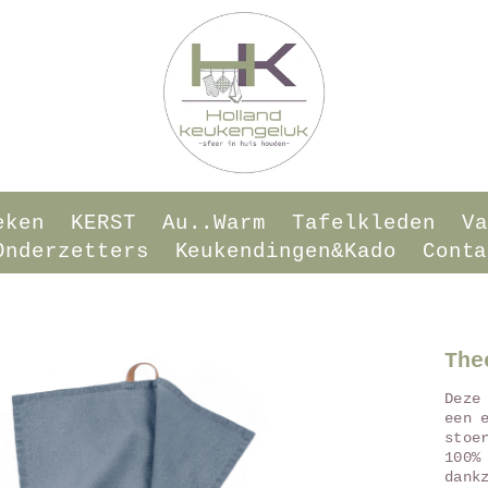
eken
KERST
Au..warm
Tafelkleden
Va
onderzetters
Keukendingen&Kado
Conta
The
Deze
een 
stoe
100%
dank