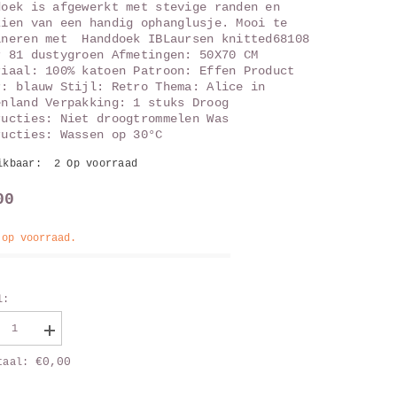
doek is afgewerkt met stevige randen en
zien van een handig ophanglusje. Mooi te
ineren met Handdoek IBLaursen knitted68108
r 81 dustygroen Afmetingen: 50X70 CM
riaal: 100% katoen Patroon: Effen Product
r: blauw Stijl: Retro Thema: Alice in
enland Verpakking: 1 stuks Droog
ructies: Niet droogtrommelen Was
ructies: Wassen op 30°C
ikbaar:
2 Op voorraad
00
 op voorraad.
l:
aag
Vergroot
al
aantal
€0,00
taal:
van
edoek
Theedoek
newashed
stonewashed