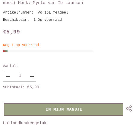
mooi) Merk: Mynte van Ib Laursen
Artikelnummer:
Vd IBL felgeel
Beschikbaar:
1 Op voorraad
€5,99
Nog 1 op voorraad.
Aantal:
Verlaag
Vergroot
aantal
aantal
€5,99
Subtotaal:
van
van
vaatdoekje
vaatdoekje
IBL
IBL
wheat
wheat
straw
straw
IN MIJN MANDJE
Hollandkeukengeluk