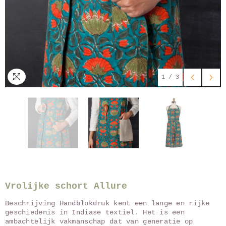
1
/
3
Vrolijke schort Allure
Beschrijving Handblokdruk kent een lange en rijke
geschiedenis in Indiase textiel. Het is een
ambachtelijk vakmanschap dat van generatie op