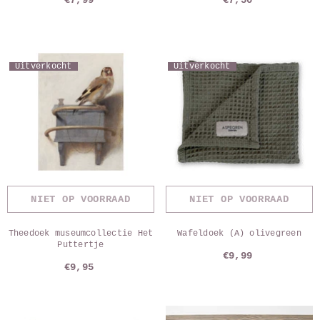
€7,99
€7,50
Uitverkocht
Uitverkocht
NIET OP VOORRAAD
NIET OP VOORRAAD
Theedoek museumcollectie Het
Wafeldoek (A) olivegreen
Puttertje
€9,99
€9,95